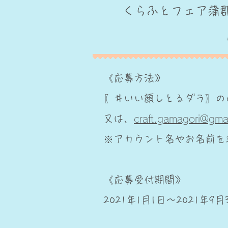
​くらふとフェア
《応募方法》
〖＃いい顔しとるダラ〗の
又は、
craft.gamagori@gma
※アカウント名やお名前を
《応募受付期間》
2021年1月1日～2021年9月