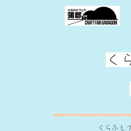
​
​くらふと