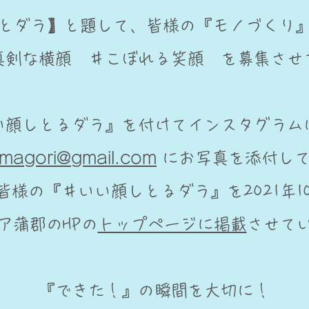
ふとダラ】と題して、皆様の『モノづくり
真剣な横顔 ＃こぼれる笑顔 を募集させ
い顔しとるダラ』を付けてインスタグラム
amagori@gmail.com
にお写真を添付し
様の『＃いい顔しとるダラ』を2021年1
ア蒲郡のHPの
トップページに掲載
させて
『できた！』の瞬間を大切に！