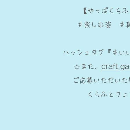
【やっぱくら
＃楽しむ姿 ＃
ハッシュタグ『＃い
☆また、
craft.g
ご応募いただいた皆
くらふとフェ